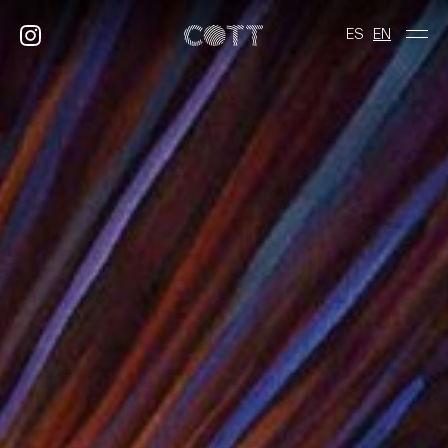
ES
EN